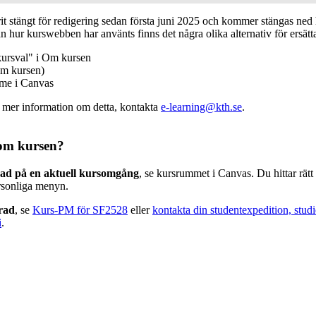
 stängt för redigering sedan första juni 2025 och kommer stängas ned h
n hur kurswebben har använts finns det några olika alternativ för ersätt
kursval" i Om kursen
m kursen)
mme i Canvas
v mer information om detta, kontakta
e-learning@kth.se
.
om kursen?
rad på en aktuell kursomgång
, se kursrummet i Canvas. Du hittar rät
rsonliga menyn.
erad
, se
Kurs-PM för SF2528
eller
kontakta din studentexpedition, stud
i
.