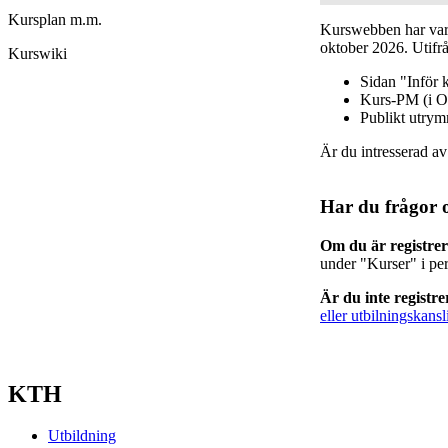
Kursplan m.m.
Kurswebben har varit
oktober 2026. Utifrå
Kurswiki
Sidan "Inför 
Kurs-PM (i O
Publikt utry
Är du intresserad a
Har du frågor 
Om du är registre
under "Kurser" i pe
Är du inte registr
eller utbilningskansl
KTH
Utbildning