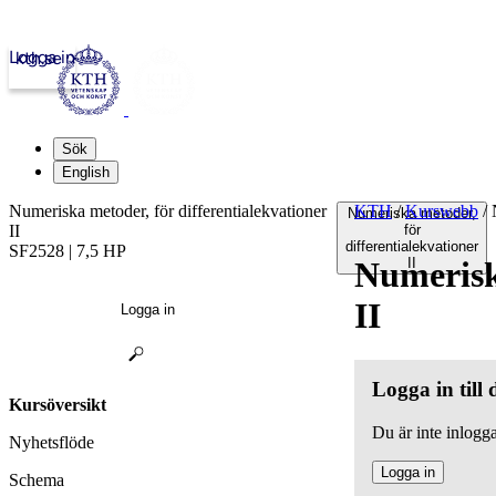
Logga in
kth.se
Sök
English
Numeriska metoder, för differentialekvationer
KTH
/
Kurswebb
/
N
Numeriska metoder,
II
för
differentialekvationer
SF2528 | 7,5 HP
Numeriska
II
II
Logga in
Logga in till
Kursöversikt
Du är inte inlogga
Nyhetsflöde
Logga in
Schema