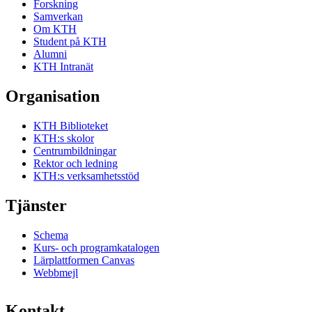
Forskning
Samverkan
Om KTH
Student på KTH
Alumni
KTH Intranät
Organisation
KTH Biblioteket
KTH:s skolor
Centrumbildningar
Rektor och ledning
KTH:s verksamhetsstöd
Tjänster
Schema
Kurs- och programkatalogen
Lärplattformen Canvas
Webbmejl
Kontakt