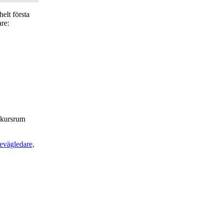
elt första
are:
t kursrum
ievägledare,