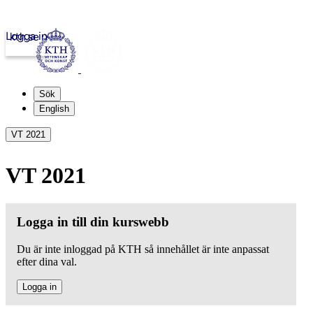
Logga in
kth.se
Sök
English
VT 2021
VT 2021
Logga in till din kurswebb
Du är inte inloggad på KTH så innehållet är inte anpassat
efter dina val.
Logga in