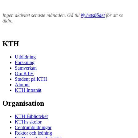
Ingen aktivitet senaste månaden. Gå till
Nyhetsflödet
för att se
äldre.
KTH
Utbildning
Forskning
Samverkan
Om KTH
Student på KTH
Alumni
KTH Intranät
Organisation
KTH Biblioteket
KTH:s skolor
Centrumbildningar
Rektor och ledning