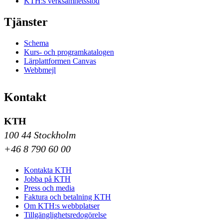
KTH:s verksamhetsstöd
Tjänster
Schema
Kurs- och programkatalogen
Lärplattformen Canvas
Webbmejl
Kontakt
KTH
100 44 Stockholm
+46 8 790 60 00
Kontakta KTH
Jobba på KTH
Press och media
Faktura och betalning KTH
Om KTH:s webbplatser
Tillgänglighetsredogörelse