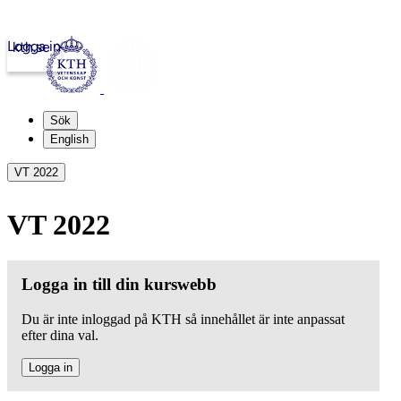
Logga in
kth.se
Sök
English
VT 2022
VT 2022
Logga in till din kurswebb
Du är inte inloggad på KTH så innehållet är inte anpassat
efter dina val.
Logga in