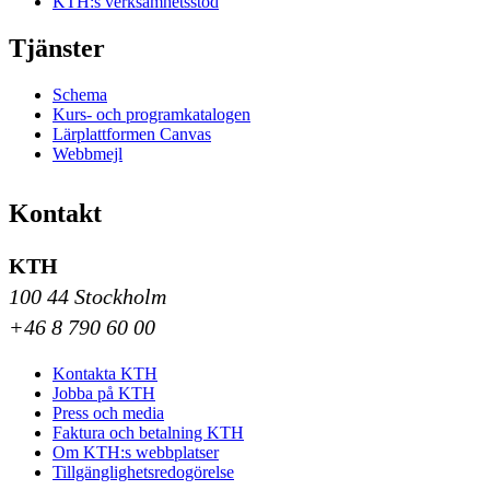
KTH:s verksamhetsstöd
Tjänster
Schema
Kurs- och programkatalogen
Lärplattformen Canvas
Webbmejl
Kontakt
KTH
100 44 Stockholm
+46 8 790 60 00
Kontakta KTH
Jobba på KTH
Press och media
Faktura och betalning KTH
Om KTH:s webbplatser
Tillgänglighetsredogörelse