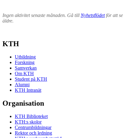
Ingen aktivitet senaste månaden. Gå till
Nyhetsflödet
för att se
äldre.
KTH
Utbildning
Forskning
Samverkan
Om KTH
Student på KTH
Alumni
KTH Intranät
Organisation
KTH Biblioteket
KTH:s skolor
Centrumbildningar
Rektor och ledning