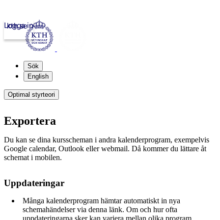
Logga in
kth.se
Sök
English
Optimal styrteori
Exportera
Du kan se dina kursscheman i andra kalenderprogram, exempelvis
Google calendar, Outlook eller webmail. Då kommer du lättare åt
schemat i mobilen.
Uppdateringar
Många kalenderprogram hämtar automatiskt in nya
schemahändelser via denna länk. Om och hur ofta
uppdateringarna sker kan variera mellan olika program.