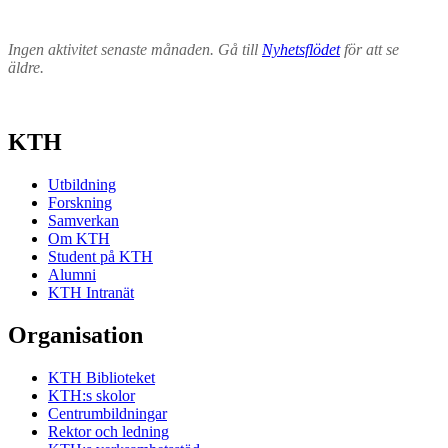
Ingen aktivitet senaste månaden. Gå till
Nyhetsflödet
för att se
äldre.
KTH
Utbildning
Forskning
Samverkan
Om KTH
Student på KTH
Alumni
KTH Intranät
Organisation
KTH Biblioteket
KTH:s skolor
Centrumbildningar
Rektor och ledning