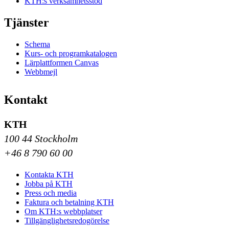
KTH:s verksamhetsstöd
Tjänster
Schema
Kurs- och programkatalogen
Lärplattformen Canvas
Webbmejl
Kontakt
KTH
100 44 Stockholm
+46 8 790 60 00
Kontakta KTH
Jobba på KTH
Press och media
Faktura och betalning KTH
Om KTH:s webbplatser
Tillgänglighetsredogörelse