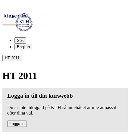
Logga in
kth.se
Sök
English
HT 2011
HT 2011
Logga in till din kurswebb
Du är inte inloggad på KTH så innehållet är inte anpassat
efter dina val.
Logga in