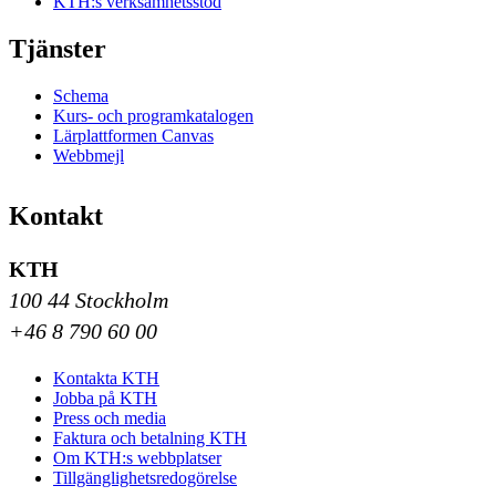
KTH:s verksamhetsstöd
Tjänster
Schema
Kurs- och programkatalogen
Lärplattformen Canvas
Webbmejl
Kontakt
KTH
100 44 Stockholm
+46 8 790 60 00
Kontakta KTH
Jobba på KTH
Press och media
Faktura och betalning KTH
Om KTH:s webbplatser
Tillgänglighetsredogörelse