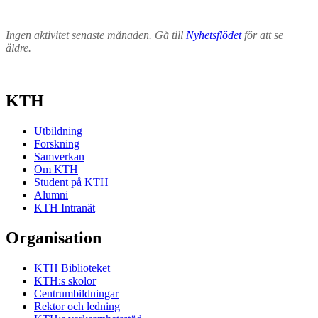
Ingen aktivitet senaste månaden. Gå till
Nyhetsflödet
för att se
äldre.
KTH
Utbildning
Forskning
Samverkan
Om KTH
Student på KTH
Alumni
KTH Intranät
Organisation
KTH Biblioteket
KTH:s skolor
Centrumbildningar
Rektor och ledning