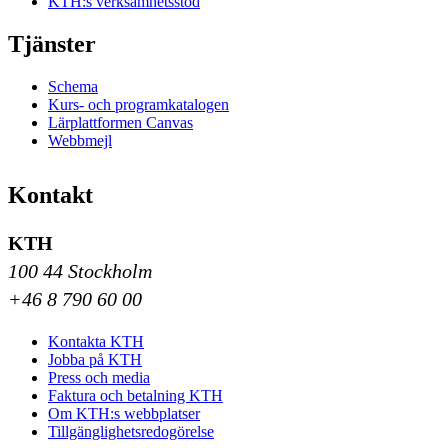
KTH:s verksamhetsstöd
Tjänster
Schema
Kurs- och programkatalogen
Lärplattformen Canvas
Webbmejl
Kontakt
KTH
100 44 Stockholm
+46 8 790 60 00
Kontakta KTH
Jobba på KTH
Press och media
Faktura och betalning KTH
Om KTH:s webbplatser
Tillgänglighetsredogörelse