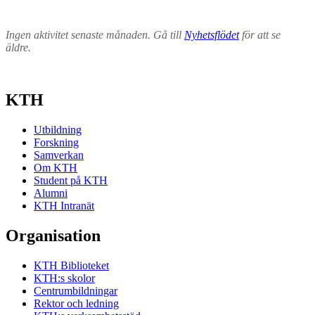
Ingen aktivitet senaste månaden. Gå till
Nyhetsflödet
för att se
äldre.
KTH
Utbildning
Forskning
Samverkan
Om KTH
Student på KTH
Alumni
KTH Intranät
Organisation
KTH Biblioteket
KTH:s skolor
Centrumbildningar
Rektor och ledning