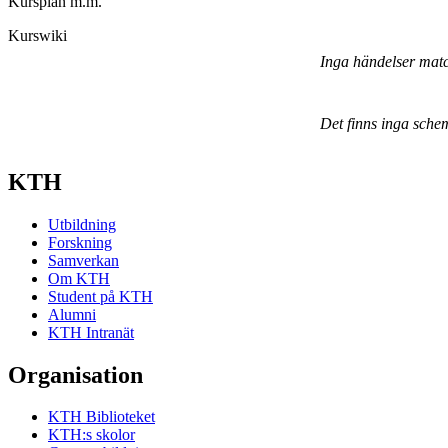
Kursplan m.m.
Kurswiki
Inga händelser mat
Det finns inga sche
KTH
Utbildning
Forskning
Samverkan
Om KTH
Student på KTH
Alumni
KTH Intranät
Organisation
KTH Biblioteket
KTH:s skolor