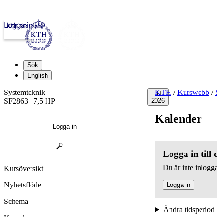
Logga in
kth.se
Sök
English
Systemteknik
KTH
/
Kurswebb
/
HT
SF2863 | 7,5 HP
2026
Kalender
Logga in
Logga in till
Du är inte inlogga
Kursöversikt
Nyhetsflöde
Logga in
Schema
Ändra tidsperiod 