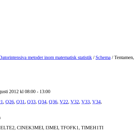
Datorintensiva metoder inom matematisk statistik
/
Schema
/
Tentamen, 
sti 2012 kl 08:00 - 13:00
21
,
Q26
,
Q31
,
Q33
,
Q34
,
Q36
,
V22
,
V32
,
V33
,
V34
,
n
ELTE2, CINEK3MEI, I3MEI, TFOFK1, TIMEH1TI