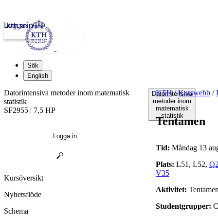
Logga in
kth.se
Sök
English
Datorintensiva metoder inom matematisk
KTH
/
Kurswebb
/
Datorintensiva
statistik
metoder inom
matematisk
SF2955 | 7,5 HP
statistik
Tentamen
Logga in
Tid:
Måndag 13 augu
Plats:
L51, L52,
Q
V35
Kursöversikt
Aktivitet:
Tentame
Nyhetsflöde
Studentgrupper:
C
Schema