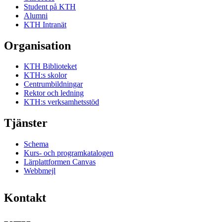
Student på KTH
Alumni
KTH Intranät
Organisation
KTH Biblioteket
KTH:s skolor
Centrumbildningar
Rektor och ledning
KTH:s verksamhetsstöd
Tjänster
Schema
Kurs- och programkatalogen
Lärplattformen Canvas
Webbmejl
Kontakt