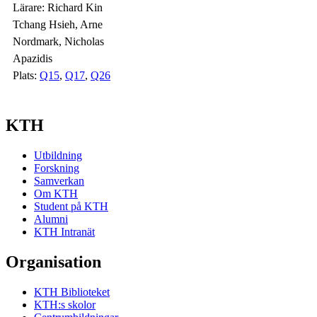
Lärare:
Richard Kin
Tchang Hsieh, Arne
Nordmark, Nicholas
Apazidis
Plats:
Q15
,
Q17
,
Q26
KTH
Utbildning
Forskning
Samverkan
Om KTH
Student på KTH
Alumni
KTH Intranät
Organisation
KTH Biblioteket
KTH:s skolor