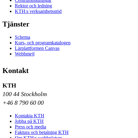
Centrumbildningar
Rektor och ledning
KTH:s verksamhetsstöd
Tjänster
Schema
Kurs- och programkatalogen
Lärplattformen Canvas
Webbmejl
Kontakt
KTH
100 44 Stockholm
+46 8 790 60 00
Kontakta KTH
Jobba på KTH
Press och media
Faktura och betalning KTH
Om KTH:s webbplatser