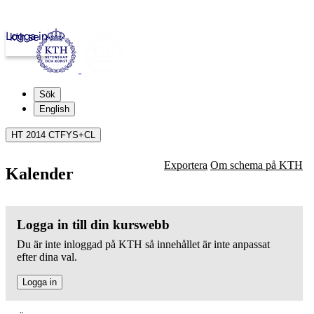
Logga in
kth.se
Sök
English
HT 2014 CTFYS+CL
Exportera
Om schema på KTH
Kalender
Logga in till din kurswebb
Du är inte inloggad på KTH så innehållet är inte anpassat
efter dina val.
Logga in