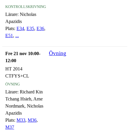
kontrollskrivning
Lärare:
Nicholas
Apazidis
Plats:
E34
,
E35
,
E36
,
E51
,
...
Övning
Fre 21 nov 10:00-
12:00
HT 2014
CTFYS+CL
övning
Lärare:
Richard Kin
Tchang Hsieh, Arne
Nordmark, Nicholas
Apazidis
Plats:
M33
,
M36
,
M37