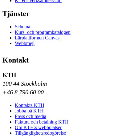
KTH:s verksamhetsstöd
Tjänster
Schema
Kurs- och programkatalogen
Lärplattformen Canvas
Webbmejl
Kontakt
KTH
100 44 Stockholm
+46 8 790 60 00
Kontakta KTH
Jobba på KTH
Press och media
Faktura och betalning KTH
Om KTH:s webbplatser
Tillgänglighetsredogörelse