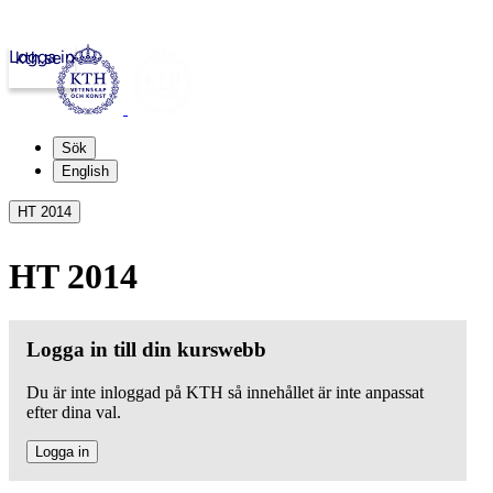
Logga in
kth.se
Sök
English
HT 2014
HT 2014
Logga in till din kurswebb
Du är inte inloggad på KTH så innehållet är inte anpassat
efter dina val.
Logga in