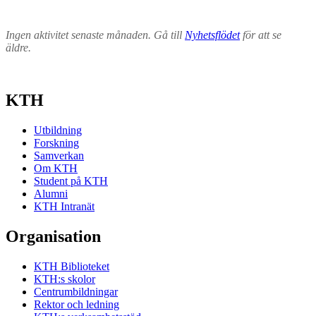
Ingen aktivitet senaste månaden. Gå till
Nyhetsflödet
för att se
äldre.
KTH
Utbildning
Forskning
Samverkan
Om KTH
Student på KTH
Alumni
KTH Intranät
Organisation
KTH Biblioteket
KTH:s skolor
Centrumbildningar
Rektor och ledning