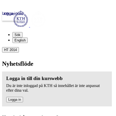
Logga in
kth.se
Sök
English
HT 2014
Nyhetsflöde
Logga in till din kurswebb
Du är inte inloggad på KTH så innehållet är inte anpassat
efter dina val.
Logga in