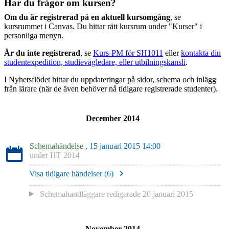
Har du frågor om kursen?
Om du är registrerad på en aktuell kursomgång
, se
kursrummet i Canvas. Du hittar rätt kursrum under "Kurser" i
personliga menyn.
Är du inte registrerad
, se
Kurs-PM för SH1011
eller
kontakta din
studentexpedition, studievägledare, eller utbilningskansli
.
I Nyhetsflödet hittar du uppdateringar på sidor, schema och inlägg
från lärare (när de även behöver nå tidigare registrerade studenter).
December 2014
Schemahändelse
, 15 januari 2015 14:00
under
HT 2014
Visa tidigare händelser (
6
)
Schemahandläggare redigerade
20 januari 2015
November 2014