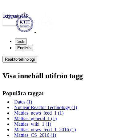
Logga in
kth.se
Sök
English
Reaktorteknologi
Visa innehåll utifrån tagg
Populära taggar
Dates (1)
Nuclear Reactor Technology (1)
Mattias_news_feed_1 (1)
Mattias_general_1 (1)
Mattias_wiki_1 (1)
Mattias_news_feed_1_2016 (1)
Mattias_CS_2016 (1)