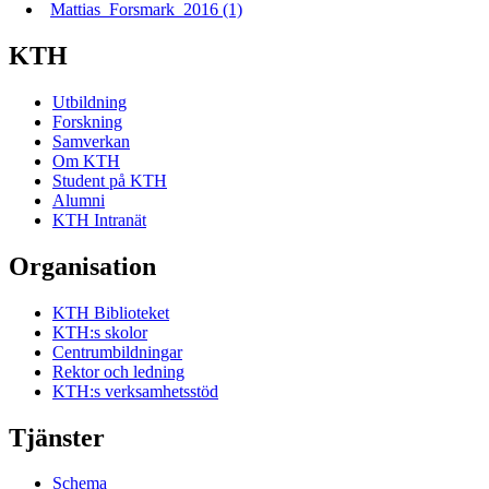
Mattias_Forsmark_2016 (1)
KTH
Utbildning
Forskning
Samverkan
Om KTH
Student på KTH
Alumni
KTH Intranät
Organisation
KTH Biblioteket
KTH:s skolor
Centrumbildningar
Rektor och ledning
KTH:s verksamhetsstöd
Tjänster
Schema