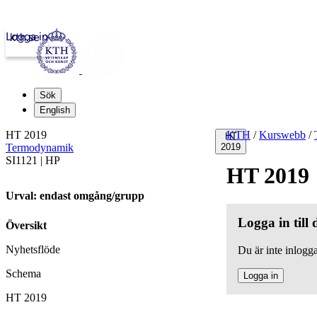
Logga in
kth.se
Sök
English
HT 2019
KTH
/
Kurswebb
/
HT
Termodynamik
2019
SI1121 | HP
HT 2019
Urval: endast omgång/grupp
Logga in till
Översikt
Nyhetsflöde
Du är inte inlogga
Schema
Logga in
HT 2019