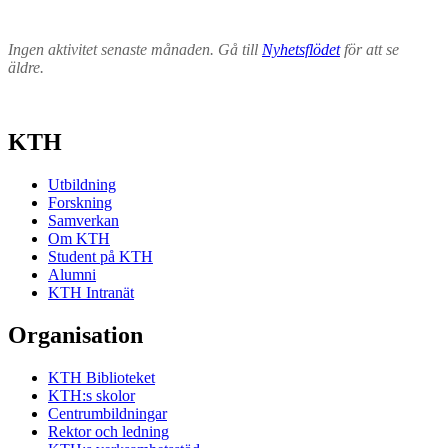
Ingen aktivitet senaste månaden. Gå till
Nyhetsflödet
för att se
äldre.
KTH
Utbildning
Forskning
Samverkan
Om KTH
Student på KTH
Alumni
KTH Intranät
Organisation
KTH Biblioteket
KTH:s skolor
Centrumbildningar
Rektor och ledning