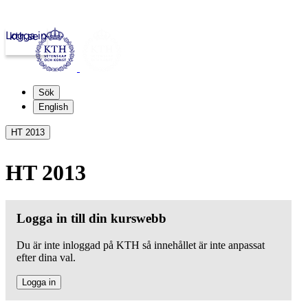
Logga in
kth.se
Sök
English
HT 2013
HT 2013
Logga in till din kurswebb
Du är inte inloggad på KTH så innehållet är inte anpassat
efter dina val.
Logga in