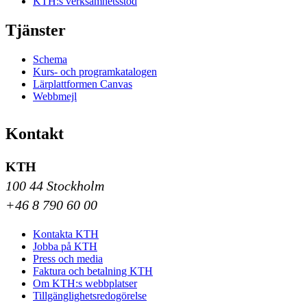
KTH:s verksamhetsstöd
Tjänster
Schema
Kurs- och programkatalogen
Lärplattformen Canvas
Webbmejl
Kontakt
KTH
100 44 Stockholm
+46 8 790 60 00
Kontakta KTH
Jobba på KTH
Press och media
Faktura och betalning KTH
Om KTH:s webbplatser
Tillgänglighetsredogörelse