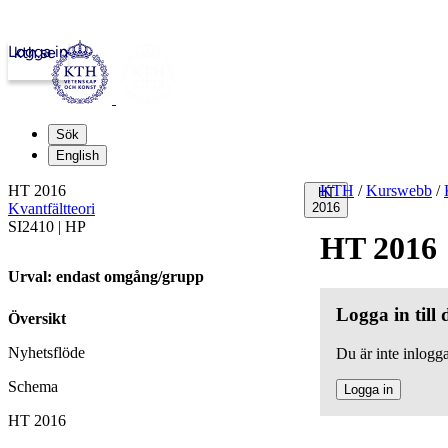
Logga in
kth.se
Sök
English
HT 2016
KTH
/
Kurswebb
/
HT
Kvantfältteori
2016
SI2410 | HP
HT 2016
Urval: endast omgång/grupp
Logga in till
Översikt
Nyhetsflöde
Du är inte inlogga
Schema
Logga in
HT 2016