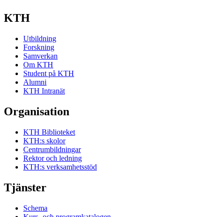
KTH
Utbildning
Forskning
Samverkan
Om KTH
Student på KTH
Alumni
KTH Intranät
Organisation
KTH Biblioteket
KTH:s skolor
Centrumbildningar
Rektor och ledning
KTH:s verksamhetsstöd
Tjänster
Schema
Kurs- och programkatalogen