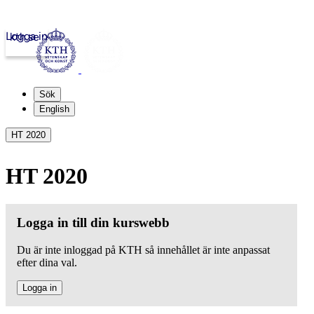
Logga in
kth.se
Sök
English
HT 2020
HT 2020
Logga in till din kurswebb
Du är inte inloggad på KTH så innehållet är inte anpassat
efter dina val.
Logga in