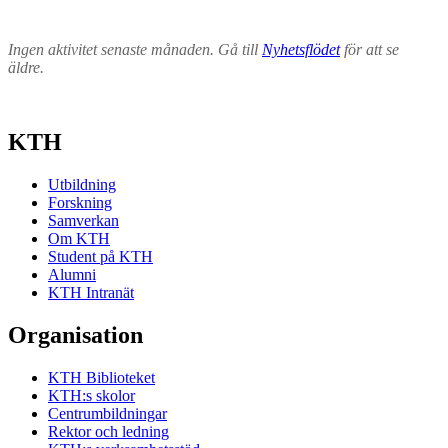
Ingen aktivitet senaste månaden. Gå till
Nyhetsflödet
för att se
äldre.
KTH
Utbildning
Forskning
Samverkan
Om KTH
Student på KTH
Alumni
KTH Intranät
Organisation
KTH Biblioteket
KTH:s skolor
Centrumbildningar
Rektor och ledning