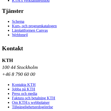
KTH:s verksamhetsstöd
Tjänster
Schema
Kurs- och programkatalogen
Lärplattformen Canvas
Webbmejl
Kontakt
KTH
100 44 Stockholm
+46 8 790 60 00
Kontakta KTH
Jobba på KTH
Press och media
Faktura och betalning KTH
Om KTH:s webbplatser
Tillgänglighetsredogörelse