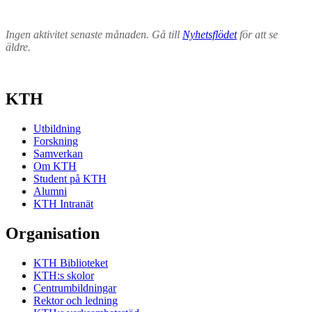
Ingen aktivitet senaste månaden. Gå till
Nyhetsflödet
för att se
äldre.
KTH
Utbildning
Forskning
Samverkan
Om KTH
Student på KTH
Alumni
KTH Intranät
Organisation
KTH Biblioteket
KTH:s skolor
Centrumbildningar
Rektor och ledning