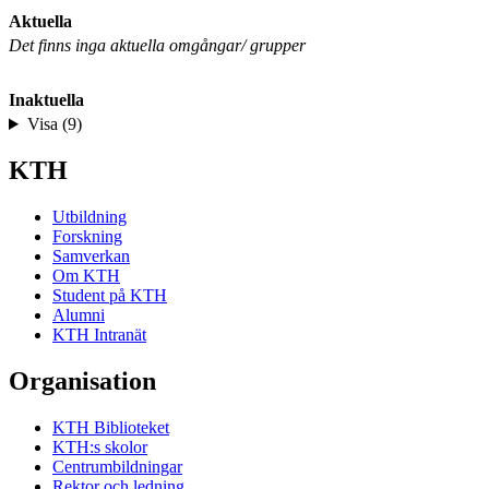
Aktuella
Det finns inga aktuella omgångar/ grupper
Inaktuella
Visa (9)
KTH
Utbildning
Forskning
Samverkan
Om KTH
Student på KTH
Alumni
KTH Intranät
Organisation
KTH Biblioteket
KTH:s skolor
Centrumbildningar
Rektor och ledning