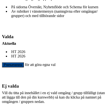
På sidorna Översikt, Nyhetsflöde och Schema för kursen
Av rubriker i vänstermenyn (namngivna efter omgångar/
grupper) och med tillhörande sidor
Valda
Aktuella
HT 2026
HT 2026
för att göra egna val
Prenumerera
Ej valda
Vill du titta på innehållet i en ej vald omgång / grupp tillfälligt (utan
att lägga till den på din kurswebb) så kan du klicka på namnet på
omgången / gruppen nedan.