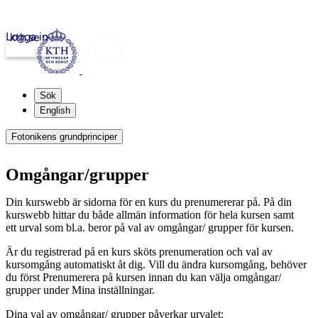
Logga in
kth.se
Sök
English
Fotonikens grundprinciper
Omgångar/grupper
Din kurswebb är sidorna för en kurs du prenumererar på. På din
kurswebb hittar du både allmän information för hela kursen samt
ett urval som bl.a. beror på val av omgångar/ grupper för kursen.
Är du registrerad på en kurs sköts prenumeration och val av
kursomgång automatiskt åt dig. Vill du ändra kursomgång, behöver
du först Prenumerera på kursen innan du kan välja omgångar/
grupper under Mina inställningar.
Dina val av omgångar/ grupper påverkar urvalet: