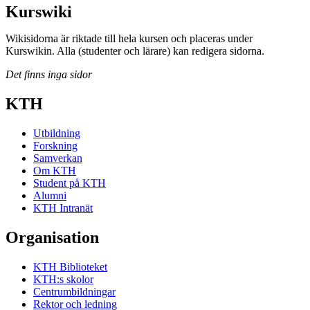
Kurswiki
Wikisidorna är riktade till hela kursen och placeras under
Kurswikin. Alla (studenter och lärare) kan redigera sidorna.
Det finns inga sidor
KTH
Utbildning
Forskning
Samverkan
Om KTH
Student på KTH
Alumni
KTH Intranät
Organisation
KTH Biblioteket
KTH:s skolor
Centrumbildningar
Rektor och ledning