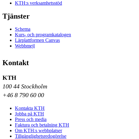
KTH:s verksamhetsstöd
Tjänster
Schema
Kurs- och programkatalogen
Lärplattformen Canvas
Webbmejl
Kontakt
KTH
100 44 Stockholm
+46 8 790 60 00
Kontakta KTH
Jobba på KTH
Press och media
Faktura och betalning KTH
Om KTH:s webbplatser
Tillgänglighetsredogörelse