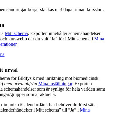
hemaändringar börjar skickas ut 3 dagar innan kursstart.
ma
ela
Mitt schema
. Exporten innehåller schemahändelser
 och kurswebb där du valt "Ja" för i Mitt schema i
Mina
erationer
.
ema
t urval
hema för Bildfysik med inriktning mot biomedicinsk
0)
med urval utifrån
Mina inställningar
. Exporten
lla schemahändelser som är synliga för hela världen samt
ngar/grupper som är aktuella.
ill din unika iCalendar-länk här behöver du först sätta
lenderhändelser i Mitt schema” till ”Ja” i
Mina