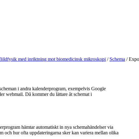
Bildfysik med inriktning mot biomedicinsk mikroskopi
/
Schema
/
Expor
sscheman i andra kalenderprogram, exempelvis Google
ller webmail. Då kommer du lättare åt schemat i
rprogram hämtar automatiskt in nya schemahändelser via
m och hur ofta uppdateringarna sker kan variera mellan olika