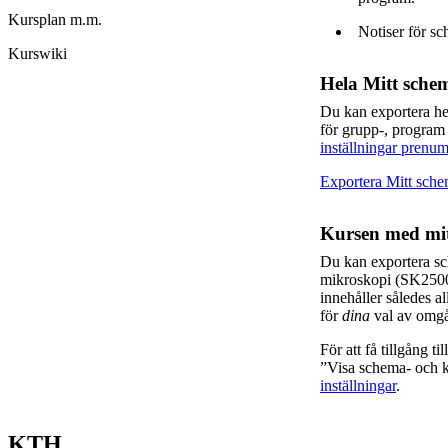
Kursplan m.m.
Notiser för sc
Kurswiki
Hela Mitt sche
Du kan exportera h
för grupp-, program
inställningar prenum
Exportera Mitt sch
Kursen med mit
Du kan exportera sc
mikroskopi (SK250
innehåller således a
för
dina
val av omgå
För att få tillgång t
”Visa schema- och ka
inställningar
.
KTH