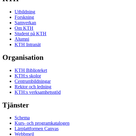
Utbildning
Forskning
Samverkan
Om KTH
Student på KTH
Alumni
KTH Intranät
Organisation
KTH Biblioteket
KTH:s skolor
Centrumbildningar
Rektor och ledning
KTH:s verksamhetsstöd
Tjänster
Schema
Kurs- och programkatalogen
Lärplattformen Canvas
Webbmejl