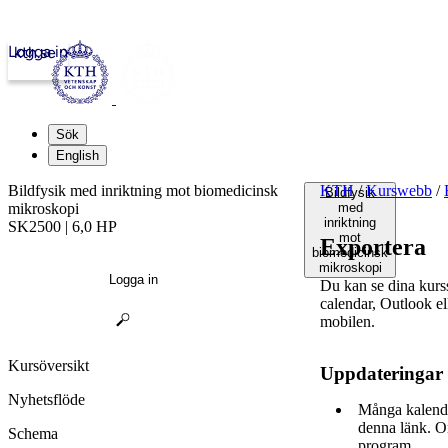
Logga in
kth.se
Sök
English
Bildfysik med inriktning mot biomedicinsk
KTH
/
Kurswebb
/
Bildfysik
mikroskopi
med
inriktning
SK2500 | 6,0 HP
mot
Exportera
biomedicinsk
mikroskopi
Logga in
Du kan se dina kur
calendar, Outlook e
mobilen.
Kursöversikt
Uppdateringar
Nyhetsflöde
Många kalende
denna länk. O
Schema
program.