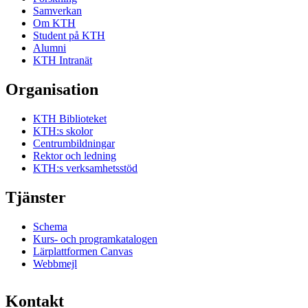
Samverkan
Om KTH
Student på KTH
Alumni
KTH Intranät
Organisation
KTH Biblioteket
KTH:s skolor
Centrumbildningar
Rektor och ledning
KTH:s verksamhetsstöd
Tjänster
Schema
Kurs- och programkatalogen
Lärplattformen Canvas
Webbmejl
Kontakt