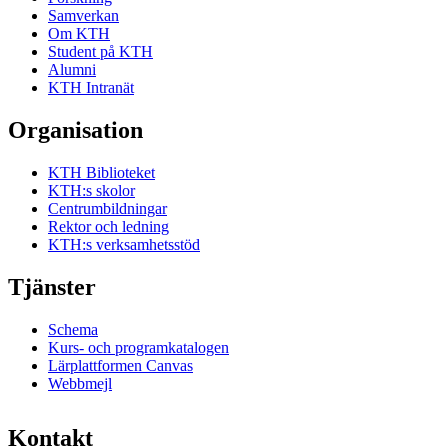
Samverkan
Om KTH
Student på KTH
Alumni
KTH Intranät
Organisation
KTH Biblioteket
KTH:s skolor
Centrumbildningar
Rektor och ledning
KTH:s verksamhetsstöd
Tjänster
Schema
Kurs- och programkatalogen
Lärplattformen Canvas
Webbmejl
Kontakt