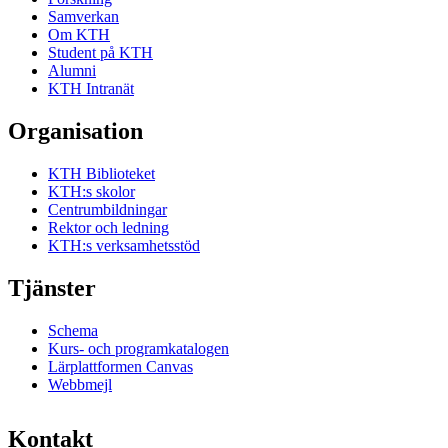
Samverkan
Om KTH
Student på KTH
Alumni
KTH Intranät
Organisation
KTH Biblioteket
KTH:s skolor
Centrumbildningar
Rektor och ledning
KTH:s verksamhetsstöd
Tjänster
Schema
Kurs- och programkatalogen
Lärplattformen Canvas
Webbmejl
Kontakt