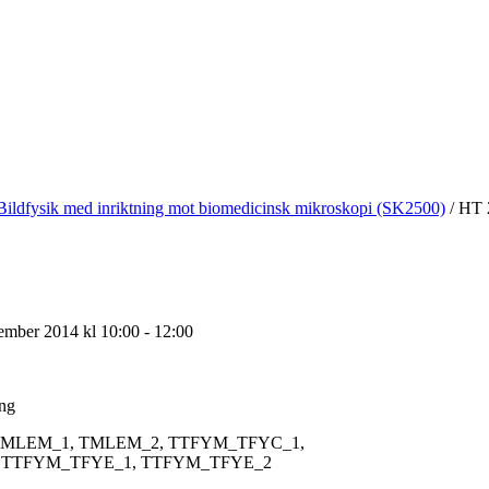
Bildfysik med inriktning mot biomedicinsk mikroskopi (SK2500)
/
HT 
ember 2014 kl 10:00 - 12:00
ing
MLEM_1, TMLEM_2, TTFYM_TFYC_1,
 TTFYM_TFYE_1, TTFYM_TFYE_2