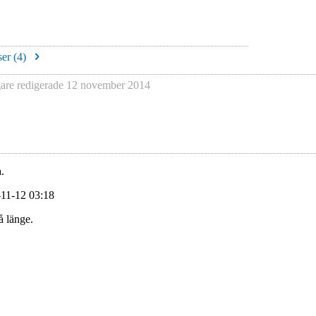
er (
4
)
re redigerade
12 november 2014
.
-11-12 03:18
å länge.