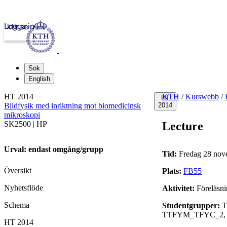
Logga in
kth.se
Sök
English
HT 2014
KTH
/
Kurswebb
/
HT
Bildfysik med inriktning mot biomedicinsk
2014
mikroskopi
SK2500 | HP
Lecture
Urval: endast omgång/grupp
Tid:
Fredag 28 nov
Översikt
Plats:
FB55
Nyhetsflöde
Aktivitet:
Föreläsn
Schema
Studentgrupper:
T
TTFYM_TFYC_2,
HT 2014