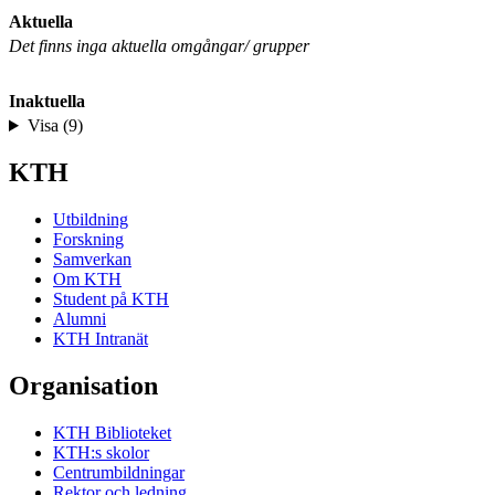
Aktuella
Det finns inga aktuella omgångar/ grupper
Inaktuella
Visa (9)
KTH
Utbildning
Forskning
Samverkan
Om KTH
Student på KTH
Alumni
KTH Intranät
Organisation
KTH Biblioteket
KTH:s skolor
Centrumbildningar
Rektor och ledning