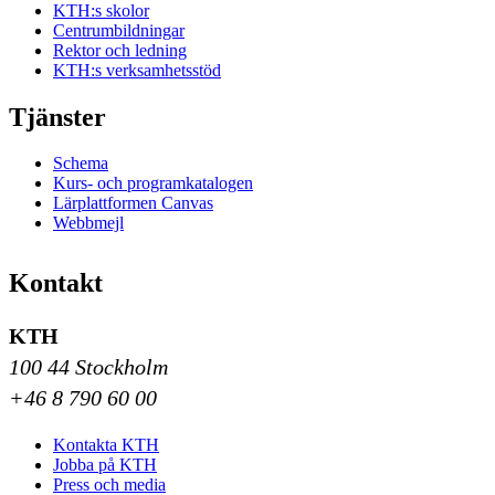
KTH:s skolor
Centrumbildningar
Rektor och ledning
KTH:s verksamhetsstöd
Tjänster
Schema
Kurs- och programkatalogen
Lärplattformen Canvas
Webbmejl
Kontakt
KTH
100 44 Stockholm
+46 8 790 60 00
Kontakta KTH
Jobba på KTH
Press och media