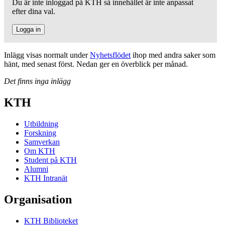
Du är inte inloggad på KTH så innehållet är inte anpassat
efter dina val.
Logga in
Inlägg visas normalt under
Nyhetsflödet
ihop med andra saker som
hänt, med senast först. Nedan ger en överblick per månad.
Det finns inga inlägg
KTH
Utbildning
Forskning
Samverkan
Om KTH
Student på KTH
Alumni
KTH Intranät
Organisation
KTH Biblioteket