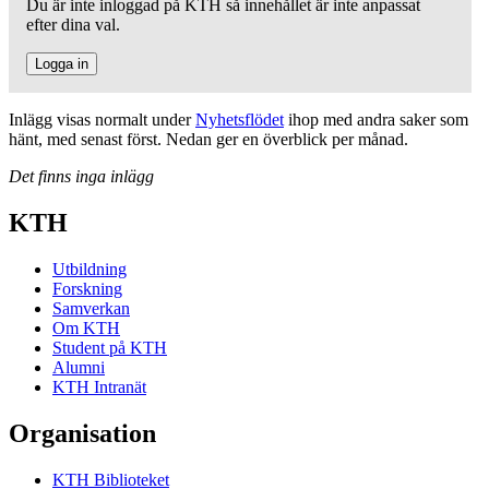
Du är inte inloggad på KTH så innehållet är inte anpassat
efter dina val.
Logga in
Inlägg visas normalt under
Nyhetsflödet
ihop med andra saker som
hänt, med senast först. Nedan ger en överblick per månad.
Det finns inga inlägg
KTH
Utbildning
Forskning
Samverkan
Om KTH
Student på KTH
Alumni
KTH Intranät
Organisation
KTH Biblioteket