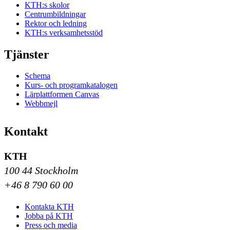
KTH:s skolor
Centrumbildningar
Rektor och ledning
KTH:s verksamhetsstöd
Tjänster
Schema
Kurs- och programkatalogen
Lärplattformen Canvas
Webbmejl
Kontakt
KTH
100 44 Stockholm
+46 8 790 60 00
Kontakta KTH
Jobba på KTH
Press och media