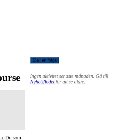
Ställ en fråga
ourse
Ingen aktivitet senaste månaden. Gå till
Nyhetsflödet
för att se äldre.
na. Du som