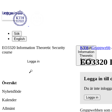
Logga in
kth.se
Sök
English
EO3320 Information Theoretic Security
KTH
/
Gruppwebb
EO3320
course
Information
Theoretic
EO3320 I
Security
Logga in
course
Logga in till
Översikt
Du är inte inlogga
Nyhetsflöde
Logga in
Kalender
Allmänt
Gruppwebben som sa