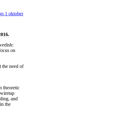
s 1 oktober
2016.
wedish:
focus on
t the need of
n theoretic
 wiretap
ding, and
in the