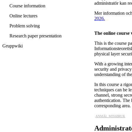
administratör kan re
Course information
Mer information och 
Online lectures
2026.
Problem solving
The online course 
Research paper presentation
This is the course p
Gruppwiki
Informationsteoreti
physical layer secur
With a growing inter
security and privacy
understanding of the
In this course a rig
techniques can be le
channel, strong sec
authentication. The 
corresponding area.
anmäl missbruk
Administrat