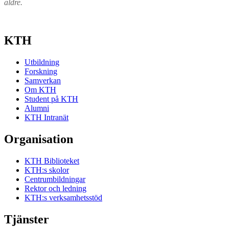
äldre.
KTH
Utbildning
Forskning
Samverkan
Om KTH
Student på KTH
Alumni
KTH Intranät
Organisation
KTH Biblioteket
KTH:s skolor
Centrumbildningar
Rektor och ledning
KTH:s verksamhetsstöd
Tjänster