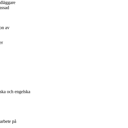
ndläggare
passad
on av
er
nska och engelska
arbete på