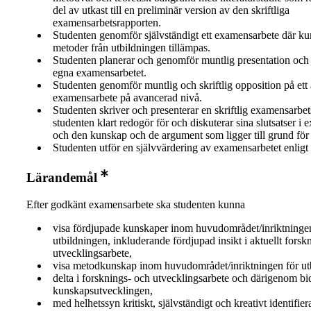
del av utkast till en preliminär version av den skriftliga
examensarbetsrapporten.
Studenten genomför självständigt ett examensarbete där k
metoder från utbildningen tillämpas.
Studenten planerar och genomför muntlig presentation och 
egna examensarbetet.
Studenten genomför muntlig och skriftlig opposition på ett
examensarbete på avancerad nivå.
Studenten skriver och presenterar en skriftlig examensarbet
studenten klart redogör för och diskuterar sina slutsatser i
och den kunskap och de argument som ligger till grund för
Studenten utför en självvärdering av examensarbetet enligt f
Lärandemål
Efter godkänt examensarbete ska studenten kunna
visa fördjupade kunskaper inom huvudområdet/inriktninge
utbildningen, inkluderande fördjupad insikt i aktuellt forsk
utvecklingsarbete,
visa metodkunskap inom huvudområdet/inriktningen för ut
delta i forsknings- och utvecklingsarbete och därigenom bidr
kunskapsutvecklingen,
med helhetssyn kritiskt, självständigt och kreativt identifier