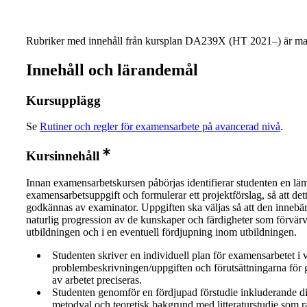
Rubriker med innehåll från kursplan DA239X (HT 2021–) är mar
Innehåll och lärandemål
Kursupplägg
Se
Rutiner och regler för examensarbete på avancerad nivå
.
Kursinnehåll
Innan examensarbetskursen påbörjas identifierar studenten en lä
examensarbetsuppgift och formulerar ett projektförslag, så att det
godkännas av examinator. Uppgiften ska väljas så att den innebä
naturlig progression av de kunskaper och färdigheter som förvär
utbildningen och i en eventuell fördjupning inom utbildningen.
Studenten skriver en individuell plan för examensarbetet i 
problembeskrivningen/uppgiften och förutsättningarna för
av arbetet preciseras.
Studenten genomför en fördjupad förstudie inkluderande d
metodval och teoretisk bakgrund med litteraturstudie som 