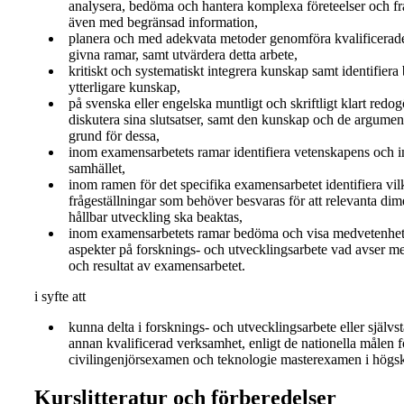
analysera, bedöma och hantera komplexa företeelser och fr
även med begränsad information,
planera och med adekvata metoder genomföra kvalificerad
givna ramar, samt utvärdera detta arbete,
kritiskt och systematiskt integrera kunskap samt identifiera
ytterligare kunskap,
på svenska eller engelska muntligt och skriftligt klart redog
diskutera sina slutsatser, samt den kunskap och de argument
grund för dessa,
inom examensarbetets ramar identifiera vetenskapens och in
samhället,
inom ramen för det specifika examensarbetet identifiera vil
frågeställningar som behöver besvaras för att relevanta di
hållbar utveckling ska beaktas,
inom examensarbetets ramar bedöma och visa medvetenhet
aspekter på forsknings- och utvecklingsarbete vad avser met
och resultat av examensarbetet.
i syfte att
kunna delta i forsknings- och utvecklingsarbete eller självst
annan kvalificerad verksamhet, enligt de nationella målen f
civilingenjörsexamen och teknologie masterexamen i högs
Kurslitteratur och förberedelser