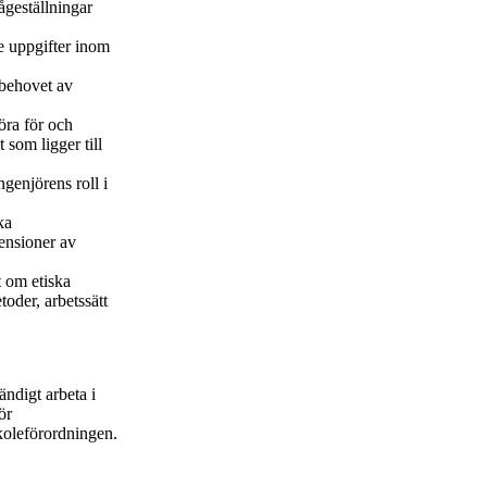
ågeställningar
e uppgifter inom
 behovet av
öra för och
 som ligger till
genjörens roll i
ka
mensioner av
 om etiska
oder, arbetssätt
ändigt arbeta i
ör
koleförordningen.