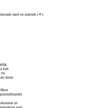
kerade med en asterisk
(
)
mplig
ta kan
r en
vats inom
vilken
 genomförandet
iskussion av
rapporteras som