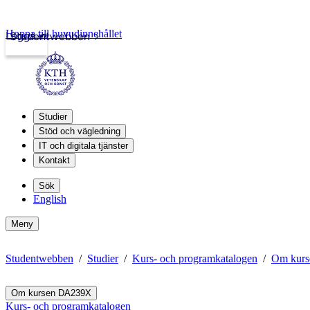
Hoppa till huvudinnehållet
Logga in
Studentwebben
Studier
Stöd och vägledning
IT och digitala tjänster
Kontakt
Sök
English
Meny
Studentwebben
Studier
Kurs- och programkatalogen
Om kur
Om kursen DA239X
Kurs- och programkatalogen