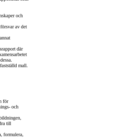
unskaper och
försvar av det
 annat
srapport där
 examensarbetet
 dessa.
astställd mall.
n för
nings- och
bildningen,
a till
a, formulera,