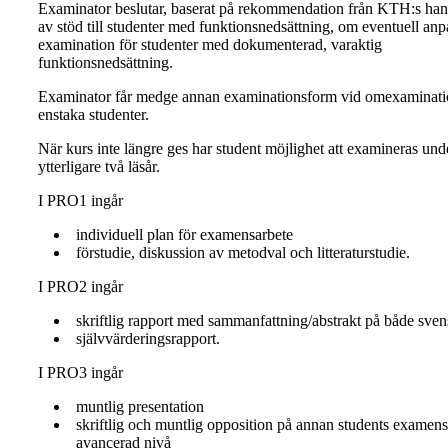
Examinator beslutar, baserat på rekommendation från KTH:s ha
av stöd till studenter med funktionsnedsättning, om eventuell an
examination för studenter med dokumenterad, varaktig
funktionsnedsättning.
Examinator får medge annan examinationsform vid omexaminati
enstaka studenter.
När kurs inte längre ges har student möjlighet att examineras und
ytterligare två läsår.
I PRO1 ingår
individuell plan för examensarbete
förstudie, diskussion av metodval och litteraturstudie.
I PRO2 ingår
skriftlig rapport med sammanfattning/abstrakt på både sve
självvärderingsrapport.
I PRO3 ingår
muntlig presentation
skriftlig och muntlig opposition på annan students examens
avancerad nivå