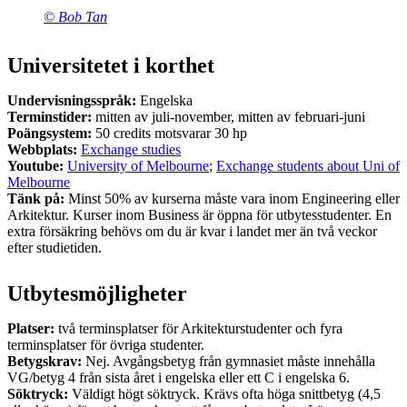
© Bob Tan
Universitetet i korthet
Undervisningsspråk:
Engelska
Terminstider:
mitten av juli-november, mitten av februari-juni
Poängsystem:
50 credits motsvarar 30 hp
Webbplats:
Exchange studies
Youtube:
University of Melbourne
;
Exchange students about Uni of
Melbourne
Tänk på:
Minst 50% av kurserna måste vara inom Engineering eller
Arkitektur. Kurser inom Business är öppna för utbytesstudenter. En
extra försäkring behövs om du är kvar i landet mer än två veckor
efter studietiden.
Utbytesmöjligheter
Platser:
två terminsplatser för Arkitekturstudenter och fyra
terminsplatser för övriga studenter.
Betygskrav:
Nej. Avgångsbetyg från gymnasiet måste innehålla
VG/betyg 4 från sista året i engelska eller ett C i engelska 6.
Söktryck:
Väldigt högt söktryck. Krävs ofta höga snittbetyg (4,5