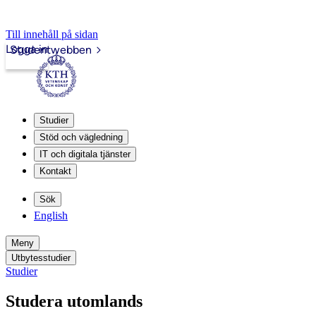
Till innehåll på sidan
Logga in
Studentwebben
Studier
Stöd och vägledning
IT och digitala tjänster
Kontakt
Sök
English
Meny
Utbytesstudier
Studier
Studera utomlands