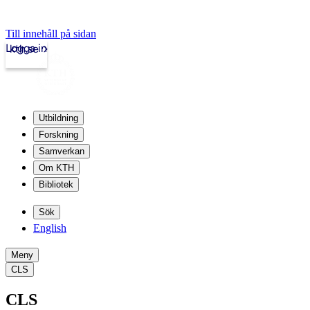
Till innehåll på sidan
Logga in
kth.se
Utbildning
Forskning
Samverkan
Om KTH
Bibliotek
Sök
English
Meny
CLS
CLS