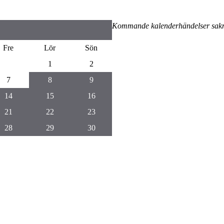
Kommande kalenderhändelser sak
Fre
Lör
Sön
1
2
7
8
9
14
15
16
21
22
23
28
29
30