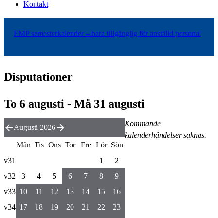
Kontakt
EMP semesterkalender – bara tillgänglig för anställd personal
Disputationer
To 6 augusti - Må 31 augusti
Kommande
Augusti 2026
kalenderhändelser saknas.
Mån
Tis
Ons
Tor
Fre
Lör
Sön
v31
1
2
v32
3
4
5
6
7
8
9
v33
10
11
12
13
14
15
16
v34
17
18
19
20
21
22
23