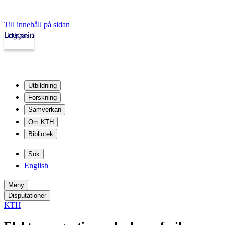
Till innehåll på sidan
Logga in
kth.se
Utbildning
Forskning
Samverkan
Om KTH
Bibliotek
Sök
English
Meny
Disputationer
KTH