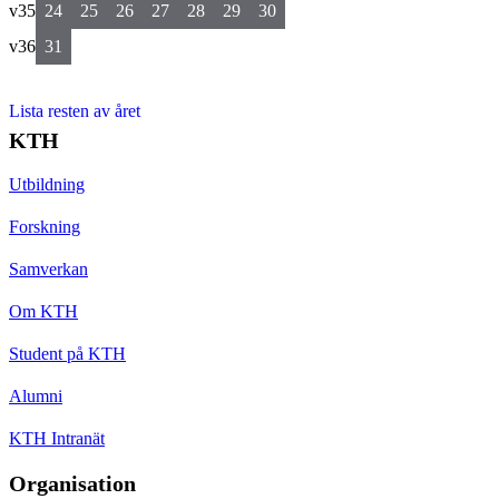
v35
24
25
26
27
28
29
30
v36
31
Lista resten av året
KTH
Utbildning
Forskning
Samverkan
Om KTH
Student på KTH
Alumni
KTH Intranät
Organisation