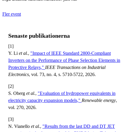
Fler event
Senaste publikationerna
[1]
Y. Li
et al.
,
"Impact of IEEE Standard 2800-Compliant
Inverters on the Performance of Phase Selection Elements in
Protective Relays,"
IEEE Transactions on Industrial
Electronics
, vol. 73, no. 4, s. 5710-5722, 2026.
[2]
S. Oberg
et al.
,
"Evaluation of hydropower equivalents in
electricity capacity expansion models,"
Renewable energy
,
vol. 270, 2026.
[3]
N. Vianello
et al.
,
"Results from the last DD and DT JET