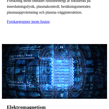
Forskning inom området fusionsenergi är fokuserad på
inneslutningsfysik, plasmakontroll, beräkningsmetoder,
plasmauppvärmning och plasma-vägginteraktion.
Forskargrupper inom fusion
Elektromagnetism