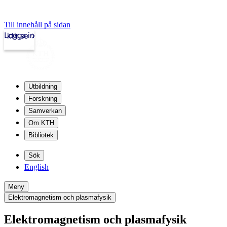
Till innehåll på sidan
Logga in
kth.se
Utbildning
Forskning
Samverkan
Om KTH
Bibliotek
Sök
English
Meny
Elektromagnetism och plasmafysik
Elektromagnetism och plasmafysik