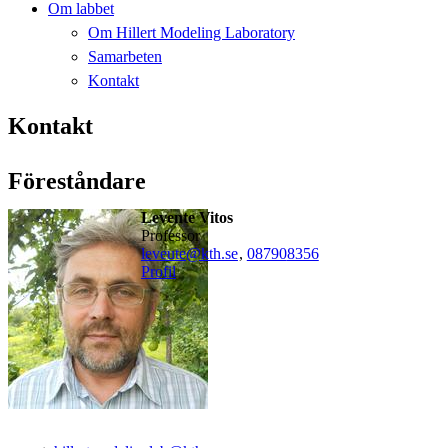
Om labbet
Om Hillert Modeling Laboratory
Samarbeten
Kontakt
Kontakt
Föreståndare
Levente Vitos
professor
leveute@kth.se
,
08790
8356
Profil