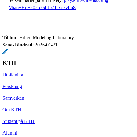
Se seminariet på KTH Play:
play.kth.se/media/Qing-
Miao+Hu+2025.04.15/0_xc7vfto8
Tillhör
: Hillert Modeling Laboratory
Senast ändrad
:
2026-01-21
KTH
Utbildning
Forskning
Samverkan
Om KTH
Student på KTH
Alumni