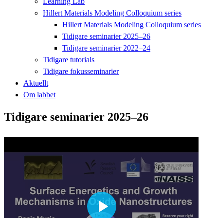
Learning Lab
Hillert Materials Modeling Colloquium series
Hillert Materials Modeling Colloquium series
Tidigare seminarier 2025–26
Tidigare seminarier 2022–24
Tidigare tutorials
Tidigare fokusseminarier
Aktuellt
Om labbet
Tidigare seminarier 2025–26