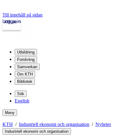
Till innehåll på sidan
Logga in
kth.se
Utbildning
Forskning
Samverkan
Om KTH
Bibliotek
Sök
English
Meny
KTH
Industriell ekonomi och organisation
Nyheter
Industriell ekonomi och organisation