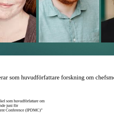
r som huvudförfattare forskning om chefsmot
kel som huvudförfattare om
nde juni för
ment Conference (IPDMC)”