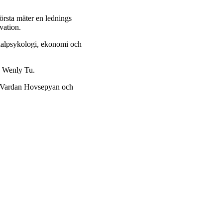
örsta mäter en lednings
vation.
cialpsykologi, ekonomi och
h Wenly Tu.
ööf, Vardan Hovsepyan och