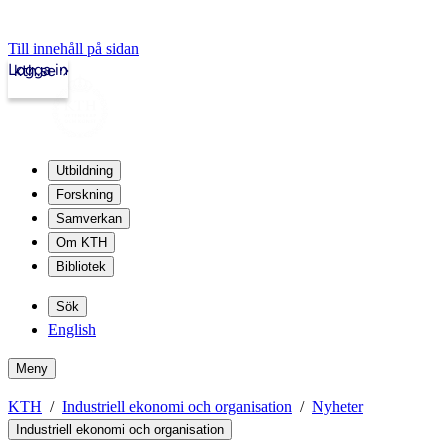
Till innehåll på sidan
Logga in
kth.se
Utbildning
Forskning
Samverkan
Om KTH
Bibliotek
Sök
English
Meny
KTH
Industriell ekonomi och organisation
Nyheter
Industriell ekonomi och organisation