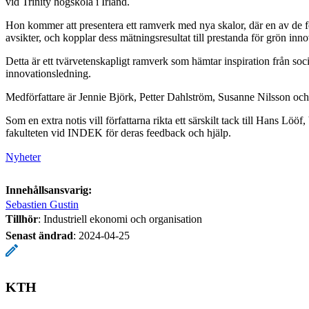
vid Trinity högskola i Irland.
Hon kommer att presentera ett ramverk med nya skalor, där en av de f
avsikter, och kopplar dess mätningsresultat till prestanda för grön inno
Detta är ett tvärvetenskapligt ramverk som hämtar inspiration från so
innovationsledning.
Medförfattare är Jennie Björk, Petter Dahlström, Susanne Nilsson oc
Som en extra notis vill författarna rikta ett särskilt tack till Hans L
fakulteten vid INDEK för deras feedback och hjälp.
Nyheter
Innehållsansvarig:
Sebastien Gustin
Tillhör
: Industriell ekonomi och organisation
Senast ändrad
:
2024-04-25
KTH