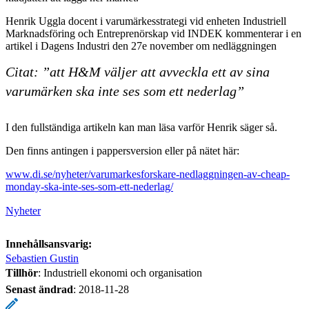
Henrik Uggla docent i varumärkesstrategi vid enheten Industriell
Marknadsföring och Entreprenörskap vid INDEK kommenterar i en
artikel i Dagens Industri den 27e november om nedläggningen
Citat: ”att H&M väljer att avveckla ett av sina
varumärken ska inte ses som ett nederlag”
I den fullständiga artikeln kan man läsa varför Henrik säger så.
Den finns antingen i pappersversion eller på nätet här:
www.di.se/nyheter/varumarkesforskare-nedlaggningen-av-cheap-
monday-ska-inte-ses-som-ett-nederlag/
Nyheter
Innehållsansvarig:
Sebastien Gustin
Tillhör
: Industriell ekonomi och organisation
Senast ändrad
:
2018-11-28