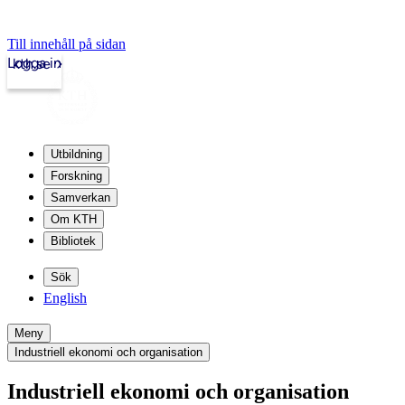
Till innehåll på sidan
Logga in
kth.se
Utbildning
Forskning
Samverkan
Om KTH
Bibliotek
Sök
English
Meny
Industriell ekonomi och organisation
Industriell ekonomi och organisation