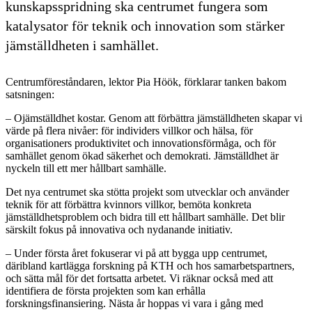
kunskapsspridning ska centrumet fungera som
katalysator för teknik och innovation som stärker
jämställdheten i samhället.
Centrumföreståndaren, lektor Pia Höök, förklarar tanken bakom
satsningen:
– Ojämställdhet kostar. Genom att förbättra jämställdheten skapar vi
värde på flera nivåer: för individers villkor och hälsa, för
organisationers produktivitet och innovationsförmåga, och för
samhället genom ökad säkerhet och demokrati. Jämställdhet är
nyckeln till ett mer hållbart samhälle.
Det nya centrumet ska stötta projekt som utvecklar och använder
teknik för att förbättra kvinnors villkor, bemöta konkreta
jämställdhetsproblem och bidra till ett hållbart samhälle. Det blir
särskilt fokus på innovativa och nydanande initiativ.
– Under första året fokuserar vi på att bygga upp centrumet,
däribland kartlägga forskning på KTH och hos samarbetspartners,
och sätta mål för det fortsatta arbetet. Vi räknar också med att
identifiera de första projekten som kan erhålla
forskningsfinansiering. Nästa år hoppas vi vara i gång med