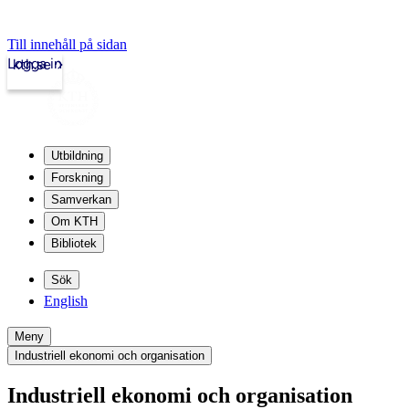
Till innehåll på sidan
Logga in
kth.se
Utbildning
Forskning
Samverkan
Om KTH
Bibliotek
Sök
English
Meny
Industriell ekonomi och organisation
Industriell ekonomi och organisation