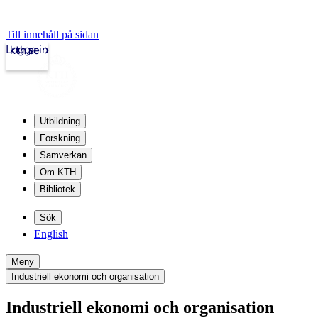
Till innehåll på sidan
Logga in
kth.se
Utbildning
Forskning
Samverkan
Om KTH
Bibliotek
Sök
English
Meny
Industriell ekonomi och organisation
Industriell ekonomi och organisation