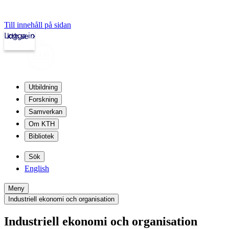
Till innehåll på sidan
Logga in
kth.se
Utbildning
Forskning
Samverkan
Om KTH
Bibliotek
Sök
English
Meny
Industriell ekonomi och organisation
Industriell ekonomi och organisation