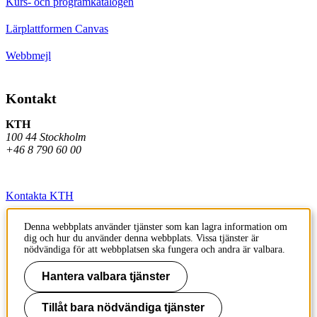
Kurs- och programkatalogen
Lärplattformen Canvas
Webbmejl
Kontakt
KTH
100 44 Stockholm
+46 8 790 60 00
Kontakta KTH
Jobba på KTH
Denna webbplats använder tjänster som kan lagra information om
dig och hur du använder denna webbplats. Vissa tjänster är
Press och media
nödvändiga för att webbplatsen ska fungera och andra är valbara.
Faktura och betalning KTH
Hantera valbara tjänster
Om KTH:s webbplatser
Tillåt bara nödvändiga tjänster