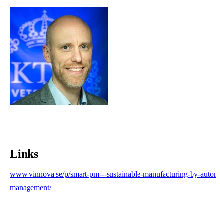
Links
www.vinnova.se/p/smart-pm---sustainable-manufacturing-by-automa
management/