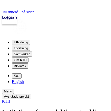
Till innehåll på sidan
Logga in
kth.se
Utbildning
Forskning
Samverkan
Om KTH
Bibliotek
Sök
English
Meny
Avslutade projekt
KTH