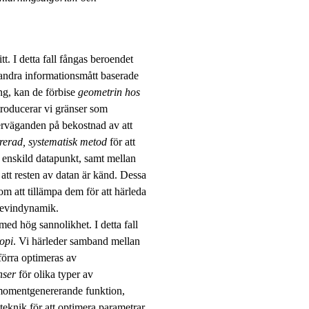
t. I detta fall fångas beroendet
 andra informationsmått baserade
ing, kan de förbise
geometrin hos
troducerar vi gränser som
verväganden på bekostnad av att
urerad, systematisk metod
för att
 enskild datapunkt, samt mellan
att resten av datan är känd. Dessa
om att tillämpa dem för att härleda
angevindynamik.
ed hög sannolikhet. I detta fall
ropi
. Vi härleder samband mellan
förra optimeras av
nser
för olika typer av
momentgenererande funktion,
 teknik för att optimera parametrar