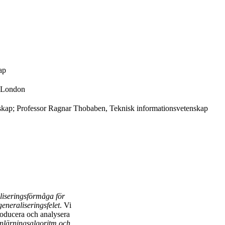
ap
e London
skap; Professor Ragnar Thobaben, Teknisk informationsvetenskap
liseringsförmåga för
generaliseringsfelet
. Vi
roducera och analysera
inlärningsalgoritm och