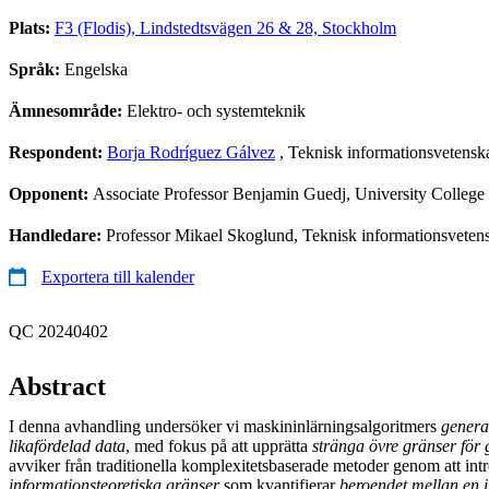
Plats:
F3 (Flodis), Lindstedtsvägen 26 & 28, Stockholm
Språk:
Engelska
Ämnesområde:
Elektro- och systemteknik
Respondent:
Borja Rodríguez Gálvez
, Teknisk informationsvetensk
Opponent:
Associate Professor Benjamin Guedj, University Colleg
Handledare:
Professor Mikael Skoglund, Teknisk informationsveten
Exportera till kalender
QC 20240402
Abstract
I denna avhandling undersöker vi maskininlärningsalgoritmers
genera
likafördelad data
, med fokus på att upprätta
stränga övre gränser för 
avviker från traditionella komplexitetsbaserade metoder genom att int
informationsteoretiska gränser
som kvantifierar
beroendet mellan en 