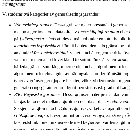
träningsdata
.
Vi studerar två kategorier av generaliseringsgarantier:
Väntevärdegarantier
. Dessa gränser mäter prestanda i genomsnit
mellan algoritmen och data ofta av
ömsesidig information
eller
på ƒ-
divergenser
. Trots att dessa mått erbjuder en intuitiv tolkn
algoritmens hypotesklass
. För att hantera denna begränsning in
använder
Wassersteinavstånd
, vilket innehåller geometriska ö
vara mer matematiskt invecklat. Dessutom föreslår vi en
strukt
härleda gränser som fångar beroendet mellan algoritmen och en
algoritmen och delmängder av träningsdata, under förutsättning 
typer av gränser ger djupare insikter, vilket vi demonstrerar gen
generaliseringsgarantier för algoritmen stokastisk gradient L
PAC-Bayesiska garantier
. Dessa gränser mäter prestandanivån m
fångas beroendet mellan algoritmen och data ofta av
relativ ent
Seeger--Langfords- och Catonis gränser, vilket avslöjar att den 
Gibbsfördelningen
. Dessutom introducerar vi
nya, starkare grä
kostnadsfunktioner, inklusive de med begränsad värdemängd, 
moment, eller varians. För att uppnå detta introducerar vi en ny