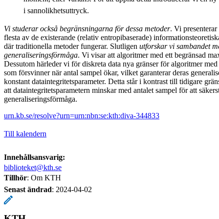
i sannolikhetsuttryck.
Vi studerar också begränsningarna för dessa metoder
. Vi presentera
flesta av de existerande (relativ entropibaserade) informationsteoretis
där traditionella metoder fungerar. Slutligen
utforskar vi sambandet me
generaliseringsförmåga
. Vi visar att algoritmer med ett begränsad ma
Dessutom härleder vi för diskreta data nya gränser för algoritmer med di
som försvinner när antal sampel ökar, vilket garanterar deras general
konstant dataintegritetsparameter. Detta står i kontrast till tidigare grän
att dataintegritetsparametern minskar med antalet sampel för att säkerst
generaliseringsförmåga.
urn.kb.se/resolve?urn=urn:nbn:se:kth:diva-344833
Till kalendern
Innehållsansvarig:
biblioteket@kth.se
Tillhör
: Om KTH
Senast ändrad
:
2024-04-02
KTH