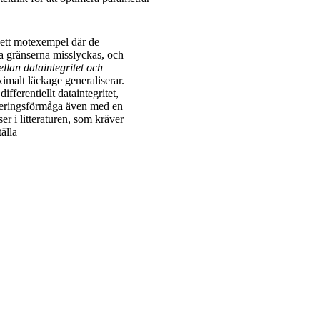
r ett motexempel där de
ka gränserna misslyckas, och
llan dataintegritet och
ximalt läckage generaliserar.
fferentiellt dataintegritet,
iseringsförmåga även med en
ser i litteraturen, som kräver
älla