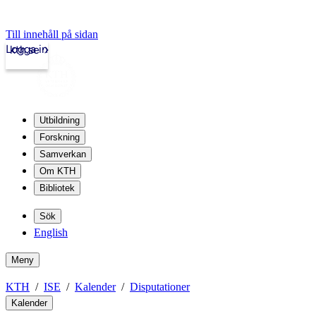
Till innehåll på sidan
Logga in
kth.se
Utbildning
Forskning
Samverkan
Om KTH
Bibliotek
Sök
English
Meny
KTH
ISE
Kalender
Disputationer
Kalender