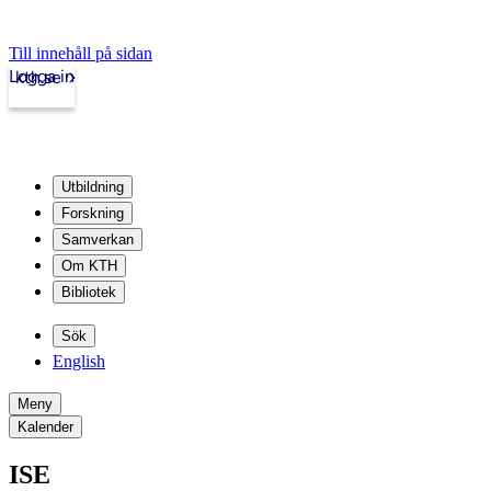
Till innehåll på sidan
Logga in
kth.se
Utbildning
Forskning
Samverkan
Om KTH
Bibliotek
Sök
English
Meny
Kalender
ISE