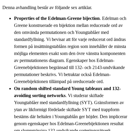
Denna avhandling består av följande sex artiklar.
Properties of the Edelman-Greene bijection
. Edelman och
Greene konstruerade en bijektion mellan reducerade ord av
den omvända permutationen och Youngtablåer med
standardfyllning. Vi bevisar att för varje reducerat ord ändras
formen på insättningstablåns region som innehåller de minsta
möjliga elementen exakt som den övre vänstra komponenten
av permutationens diagram. Egenskaper hos Edelman-
Greenebijektionen begränsad till 132- och 2143-undvikande
permutationer beskrivs. Vi betraktar också Edelman-
Greenebijektionen tillämpad på oreducerade ord.
On random shifted standard Young tableaux and 132-
avoiding sorting networks
. Vi studerar skiftade
Youngtablåer med standardfyllning (SYT). Gränsformen av
ytan av likformigt fördelade skiftade SYT med trappform
bestäms där heltalen i Youngtablån ger höjder. Den implicerar
genom egenskaper hos Edelman-Greenebijektionen resultat
om slumpmässiga 132-undvikande sorteringsnätverk,