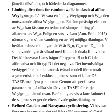
jämviktstillståndet, och härleder fasdiagrammet.
Limiting directions for random walks in classical affine
Weyl groups
. Låt W vara en ändlig Weylgrupp och W_a den
motsvarande affina Weylgruppen. Ett slumpmässigt element
av W_a kan fås som en reducerad slumpvandring på
alkoverna av W_a. Enligt en sats av Lam (Ann. Prob. 2015)
närmar sig en sådan vandring en av |W| möjliga riktningar. Vi
beräknar dessa riktningar när W är B_n, C_n och D_n och
slumpvandringen är viktad med Kac- och duala Kac-vikter.
Det här besvarar Lams frågor för typerna B och C i det
affirmativa och för typ D i det negativa. Det huvudsakliga
verktyget är en kombinatorisk tvåradsmodell för en totalt
asymmetrisk enkel exklusionprocess som vi kallar D*-
TASEP, med fyra parametrar. Genom att specialisera
parametrarna på olika sätt får vi en TASEP för varje
Weylgrupp nämnd ovan. Beräkning av vissa korrelationer i
dessa processer ger de eftersträvade gränsriktningarna.
Refined Catalan and Narayana cyclic sieving
. Vi bevisar
flera nya instanser av det cykliska sållfenomenet på Catalan-