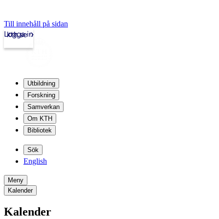
Till innehåll på sidan
Logga in
kth.se
Utbildning
Forskning
Samverkan
Om KTH
Bibliotek
Sök
English
Meny
Kalender
Kalender