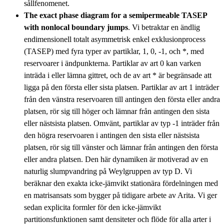
sållfenomenet.
The exact phase diagram for a semipermeable TASEP
with nonlocal boundary jumps
. Vi betraktar en ändlig
endimensionell totalt asymmetrisk enkel exklusionprocess
(TASEP) med fyra typer av partiklar, 1, 0, -1, och *, med
reservoarer i ändpunkterna. Partiklar av art 0 kan varken
inträda i eller lämna gittret, och de av art * är begränsade att
ligga på den första eller sista platsen. Partiklar av art 1 inträder
från den vänstra reservoaren till antingen den första eller andra
platsen, rör sig till höger och lämnar från antingen den sista
eller nästsista platsen. Omvänt, partiklar av typ -1 inträder från
den högra reservoaren i antingen den sista eller nästsista
platsen, rör sig till vänster och lämnar från antingen den första
eller andra platsen. Den här dynamiken är motiverad av en
naturlig slumpvandring på Weylgruppen av typ D. Vi
beräknar den exakta icke-jämvikt stationära fördelningen med
en matrisansats som bygger på tidigare arbete av Arita. Vi ger
sedan explicita formler för den icke-jämvikt
partitionsfunktionen samt densiteter och flöde för alla arter i