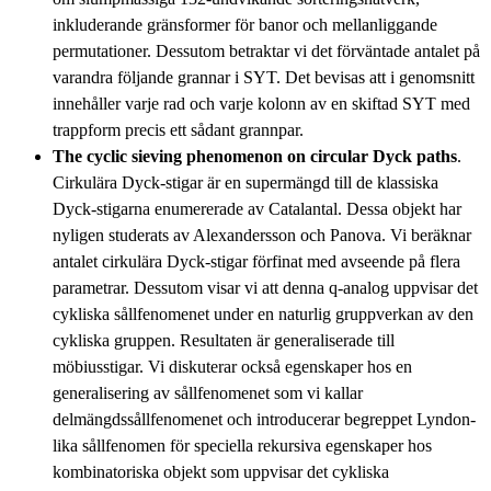
inkluderande gränsformer för banor och mellanliggande
permutationer. Dessutom betraktar vi det förväntade antalet på
varandra följande grannar i SYT. Det bevisas att i genomsnitt
innehåller varje rad och varje kolonn av en skiftad SYT med
trappform precis ett sådant grannpar.
The cyclic sieving phenomenon on circular Dyck paths
.
Cirkulära Dyck-stigar är en supermängd till de klassiska
Dyck-stigarna enumererade av Catalantal. Dessa objekt har
nyligen studerats av Alexandersson och Panova. Vi beräknar
antalet cirkulära Dyck-stigar förfinat med avseende på flera
parametrar. Dessutom visar vi att denna q-analog uppvisar det
cykliska sållfenomenet under en naturlig gruppverkan av den
cykliska gruppen. Resultaten är generaliserade till
möbiusstigar. Vi diskuterar också egenskaper hos en
generalisering av sållfenomenet som vi kallar
delmängdssållfenomenet och introducerar begreppet Lyndon-
lika sållfenomen för speciella rekursiva egenskaper hos
kombinatoriska objekt som uppvisar det cykliska