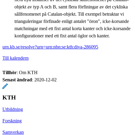
objekt av typ A och B, samt flera förfiningar av det cykliska
sållfenomenet på Catalan-objekt. Till exempel betraktar vi
trianguleringar förfinade enligt antalet "öron", icke-korsande
matchningar med ett fixt antal korta kanter och icke-korsande
konfigurationer med ett fixt antal öglor och kanter.
urn.kb.se/resolve?urn=urn:nbn:se:kth:diva-286095
Till kalendern
Tillhör
: Om KTH
Senast ändrad
:
2020-12-02
KTH
Utbildning
Forskning
Samverkan