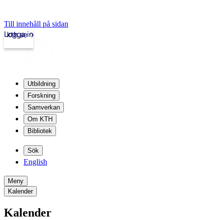
Till innehåll på sidan
Logga in
kth.se
Utbildning
Forskning
Samverkan
Om KTH
Bibliotek
Sök
English
Meny
Kalender
Kalender