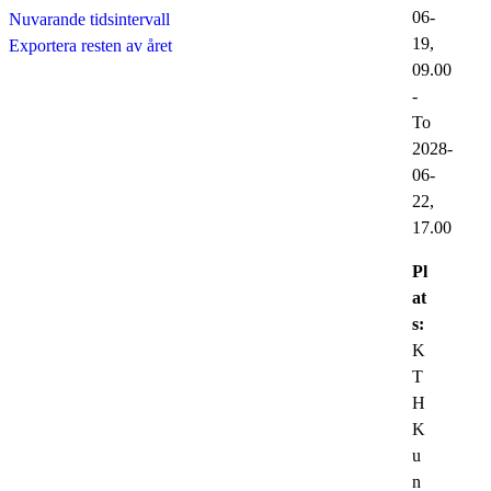
06-
Nuvarande tidsintervall
19,
Exportera resten av året
09.00
-
To
2028-
06-
22,
17.00
Pl
at
s:
K
T
H
K
u
n