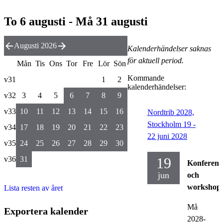
To 6 augusti - Må 31 augusti
Augusti 2026
Kalenderhändelser saknas
för aktuell period.
Mån
Tis
Ons
Tor
Fre
Lör
Sön
Kommande
v31
1
2
kalenderhändelser:
v32
3
4
5
6
7
8
9
v33
10
11
12
13
14
15
16
Nordtrib 2028,
Stockholm 19 -
v34
17
18
19
20
21
22
23
22 juni 2028
v35
24
25
26
27
28
29
30
v36
31
19
Konferens
jun
och
workshop
Lista resten av året
Må
Exportera kalender
2028-