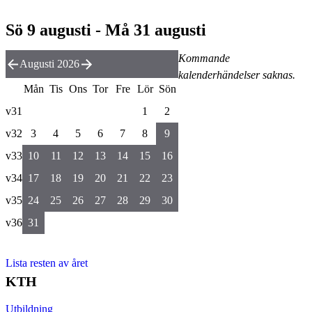
Sö 9 augusti - Må 31 augusti
Kommande
Augusti 2026
kalenderhändelser saknas.
Mån
Tis
Ons
Tor
Fre
Lör
Sön
v31
1
2
v32
3
4
5
6
7
8
9
v33
10
11
12
13
14
15
16
v34
17
18
19
20
21
22
23
v35
24
25
26
27
28
29
30
v36
31
Lista resten av året
KTH
Utbildning